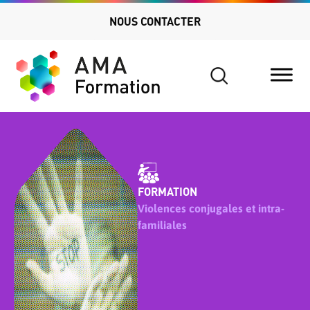
NOUS CONTACTER
Search
for:
FORMATION
Violences conjugales et intra-
familiales